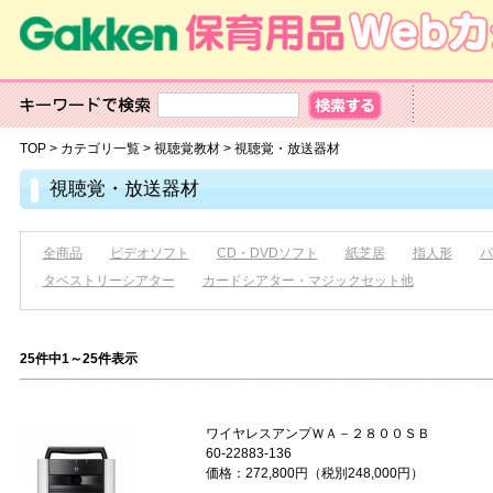
TOP
>
カテゴリ一覧
>
視聴覚教材
>
視聴覚・放送器材
視聴覚・放送器材
全商品
ビデオソフト
CD・DVDソフト
紙芝居
指人形
パ
タペストリーシアター
カードシアター・マジックセット他
25件中1～25件表示
ワイヤレスアンプＷＡ－２８００
60-22883-136
価格：272,800円（税別248,000円）