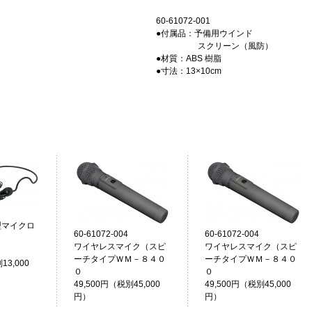
60-61072-001
●付属品：予備用ウインド
スクリーン（風防）
●材質：ABS 樹脂
●寸法：13×10cm
型マイクロ
60-61072-004
60-61072-004
０
ワイヤレスマイク（スピ
ワイヤレスマイク（スピ
ーチタイプＷＭ－８４０
ーチタイプＷＭ－８４０
13,000
０
０
49,500円（税別45,000
49,500円（税別45,000
円）
円）