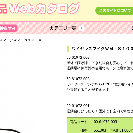
ヤレスマイクＷＭ－８１００Ａ
ワイヤレスマイクＷ
60-61072-002
屋外で雨が降ってきた場合も安心してご使
運動場や体育館の使用でも十分に響き渡りま
60-61072-003
ワイヤレスアンプWA-872CD増設用ワイ
台追加することができます。
60-61072-001
運動会にぴったり！屋外でも室内でも使
商品コード
60-61072-005
価格
56,100円（税別51,000