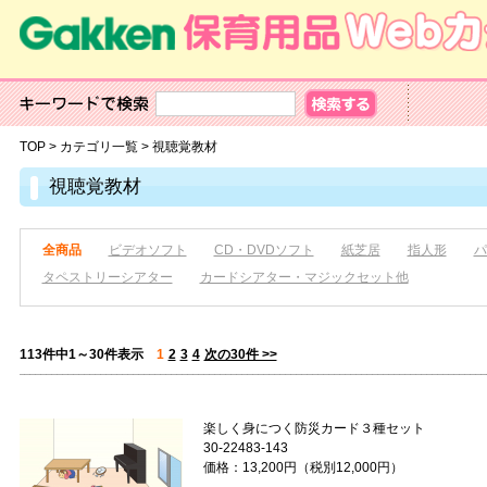
TOP
>
カテゴリ一覧
>
視聴覚教材
視聴覚教材
全商品
ビデオソフト
CD・DVDソフト
紙芝居
指人形
パ
タペストリーシアター
カードシアター・マジックセット他
113件中1～30件表示
1
2
3
4
次の30件 >>
楽しく身につく防災カード３種セット
30-22483-143
価格：13,200円（税別12,000円）