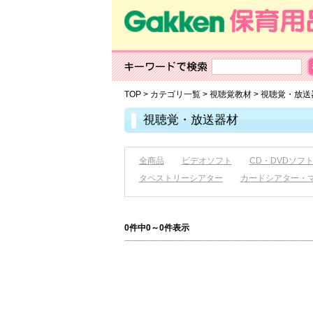
TOP
>
カテゴリ一覧
>
視聴覚教材
>
視聴覚・放送
視聴覚・放送器材
全商品
ビデオソフト
CD・DVDソフ
タペストリーシアター
カードシアター・
0件中0～0件表示