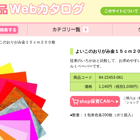
このおりがみ金１５ｃｍ２００枚
よいこのおりがみ金１５ｃｍ２
従来のいろがみと比較して、お求めやす
ルミペーパーです。
商品コード
94-22453-061
価格
1,140円（税別1,036円
ご購入は（
「ショップ
●数量：１包単色各200枚（ポリ袋入）