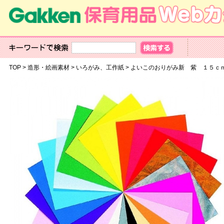
TOP
>
造形・絵画素材
>
いろがみ、工作紙
>
よいこのおりがみ新 紫 １５ｃ