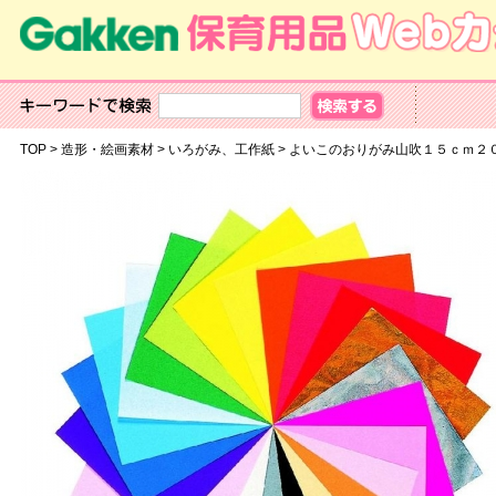
TOP
>
造形・絵画素材
>
いろがみ、工作紙
>
よいこのおりがみ山吹１５ｃｍ２