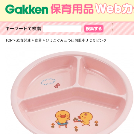
TOP
>
給食関連
>
食器
>
ひよこぐみ三つ仕切皿小Ｊ２５ピンク