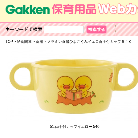
TOP
>
給食関連
>
食器
>
メラミン食器ひよこぐみイエロ両手付カップ５４０
51.両手付カップイエロー 540