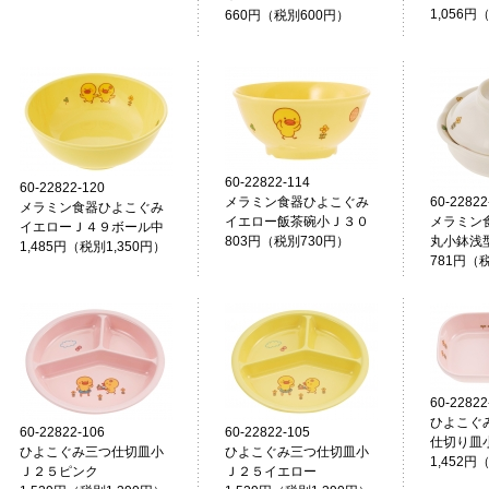
1,056円
660円（税別600円）
60-22822-114
60-22822-120
メラミン食器ひよこぐみ
60-22822
メラミン食器ひよこぐみ
イエロー飯茶碗小Ｊ３０
メラミン
イエローＪ４９ボール中
803円（税別730円）
丸小鉢浅
1,485円（税別1,350円）
781円（
60-22822
ひよこぐ
60-22822-106
60-22822-105
仕切り皿
ひよこぐみ三つ仕切皿小
ひよこぐみ三つ仕切皿小
1,452円
Ｊ２５ピンク
Ｊ２５イエロー