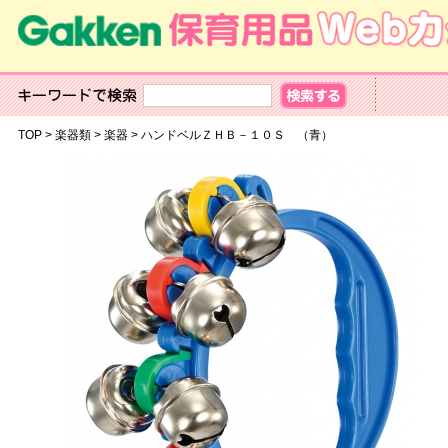
TOP
>
楽器類
>
楽器
>
ハンドベルＺＨＢ－１０Ｓ （青）