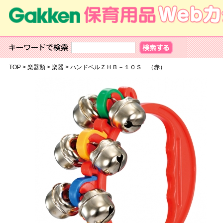
TOP
>
楽器類
>
楽器
>
ハンドベルＺＨＢ－１０Ｓ （赤）