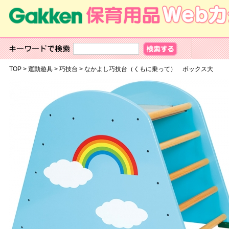
TOP
>
運動遊具
>
巧技台
>
なかよし巧技台（くもに乗って） ボックス大