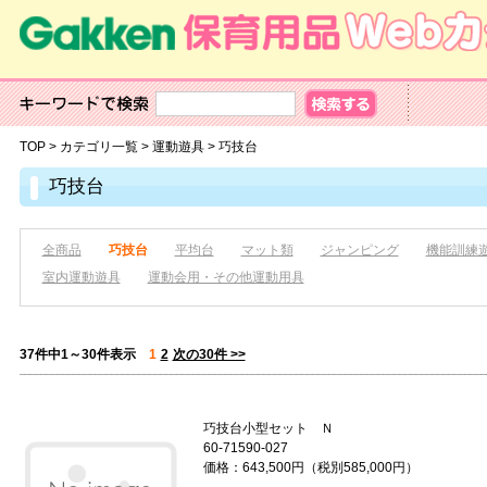
TOP
>
カテゴリ一覧
>
運動遊具
>
巧技台
巧技台
全商品
巧技台
平均台
マット類
ジャンピング
機能訓練
室内運動遊具
運動会用・その他運動用具
37件中1～30件表示
1
2
次の30件 >>
巧技台小型セット Ｎ
60-71590-027
価格：643,500円（税別585,000円）