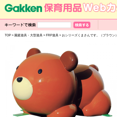
TOP
>
園庭遊具・大型遊具
>
FRP遊具
>
おシリーズくまさんです。（ブラウン