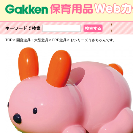
TOP
>
園庭遊具・大型遊具
>
FRP遊具
>
おシリーズうさちゃんです。