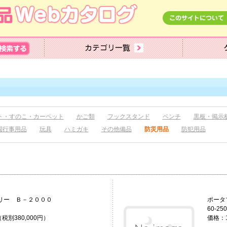
ト・すのこ・カーペット
かご類
フックスタンド
ベンチ
黒板・掲示
園行事用品
玩具
ハミガキ
その他備品
防災用品
防犯用品
バッテリー Ｂ－２０００
ポー
60-250
（税別380,000円）
価格：1