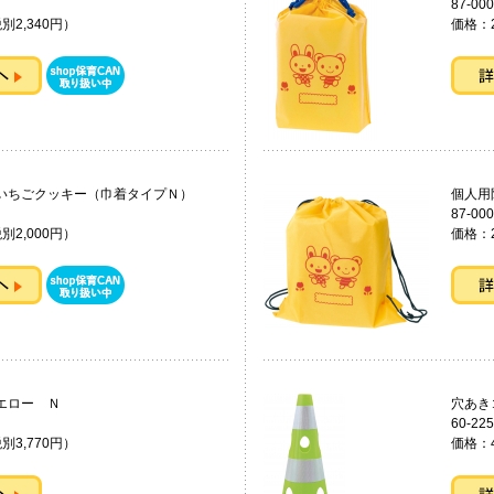
87-000
別2,340円）
価格：2
いちごクッキー（巾着タイプＮ）
個人用
87-000
別2,000円）
価格：2
イエロー Ｎ
穴あ
60-225
別3,770円）
価格：4