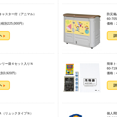
 キャスター付（アニマル）
防災
60-705
（税別225,000円）
価格：2
・ベンリー袋４セット入りＮ
簡単
60-719
別3,920円）
価格：4
Ａ（リュックタイプＮ）
個人用