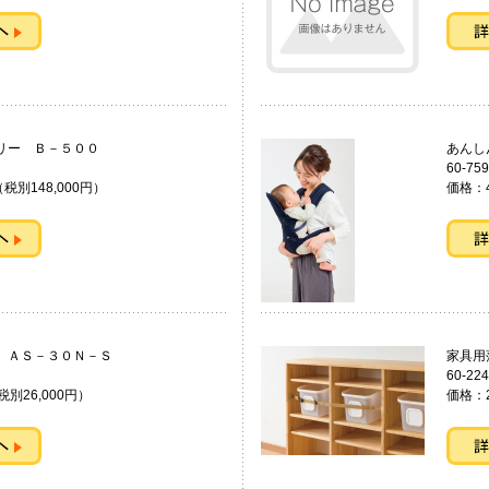
バッテリー Ｂ－５００
あんし
60-759
（税別148,000円）
価格：4
３０Ｗ ＡＳ－３０Ｎ－Ｓ
家具
60-224
税別26,000円）
価格：2