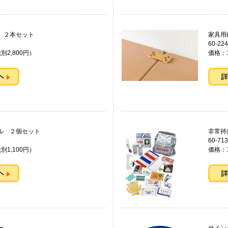
ト ２本セット
家具
60-224
別2,800円）
価格：1
ル ２個セット
非常
60-713
別1,100円）
価格：1