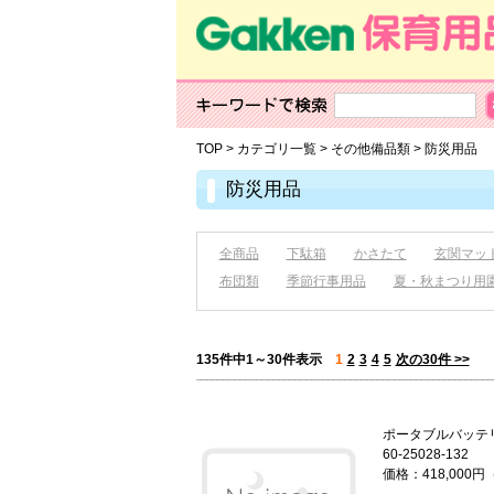
TOP
>
カテゴリ一覧
>
その他備品類
>
防災用品
防災用品
全商品
下駄箱
かさたて
玄関マッ
布団類
季節行事用品
夏・秋まつり用
135件中1～30件表示
1
2
3
4
5
次の30件 >>
ポータブル
60-25028-132
価格：418,000円