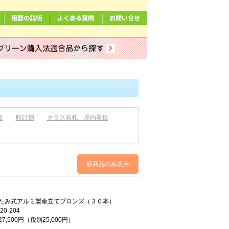
板
時計類
クラス名札、屋内看板
新商品のみ表示
たみ式アルミ製傘立てブロンズ（３０本）
20-204
7,500円（税別25,000円）