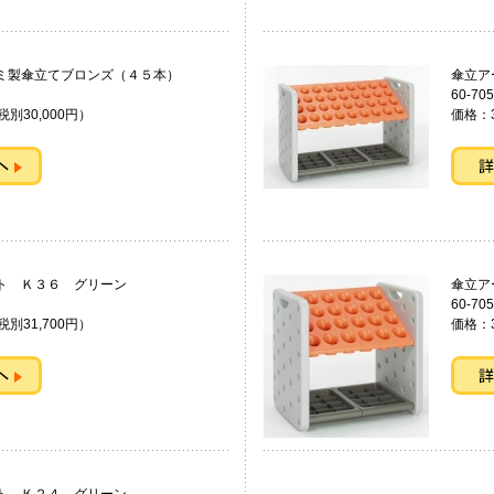
ルミ製傘立てブロンズ（４５本）
傘立
60-705
税別30,000円）
価格：3
ピット Ｋ３６ グリーン
傘立
60-705
税別31,700円）
価格：3