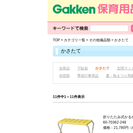
TOP
>
カテゴリ一覧
>
その他備品類
>
かさたて
かさたて
全商品
下駄箱
かさたて
玄関マッ
布団類
季節行事用品
夏・秋まつり用
11件中1～11件表示
折りたたみ式かる
60-70362-248
価格：21,780円（