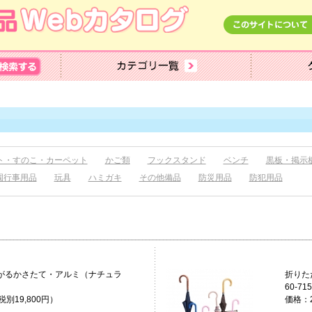
ト・すのこ・カーペット
かご類
フックスタンド
ベンチ
黒板・掲示
園行事用品
玩具
ハミガキ
その他備品
防災用品
防犯用品
がるかさたて・アルミ（ナチュラ
折りた
60-715
税別19,800円）
価格：2