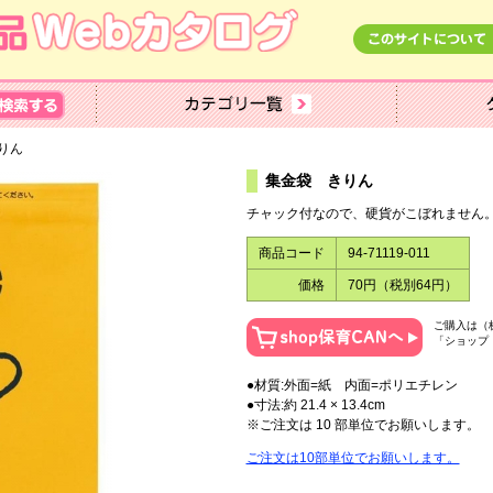
りん
集金袋 きりん
チャック付なので、硬貨がこぼれません
商品コード
94-71119-011
価格
70円（税別64円）
ご購入は（
「ショップ
●材質:外面=紙 内面=ポリエチレン
●寸法:約 21.4 × 13.4cm
※ご注文は 10 部単位でお願いします。
ご注文は10部単位でお願いします。