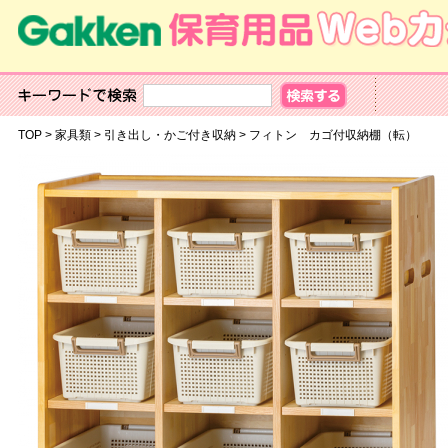
TOP
>
家具類
>
引き出し・かご付き収納
>
フィトン カゴ付収納