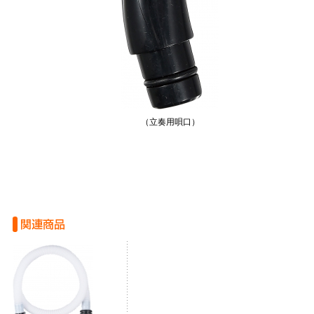
（立奏用唄口）