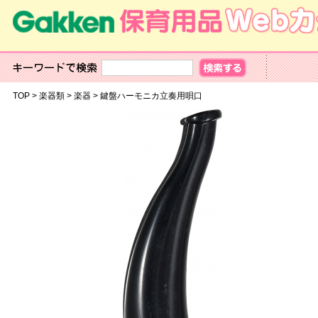
TOP
>
楽器類
>
楽器
>
鍵盤ハーモニカ立奏用唄口