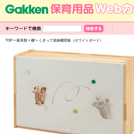
TOP
>
家具類
>
棚
>
くぎって収納棚背板（ホワイトボード）