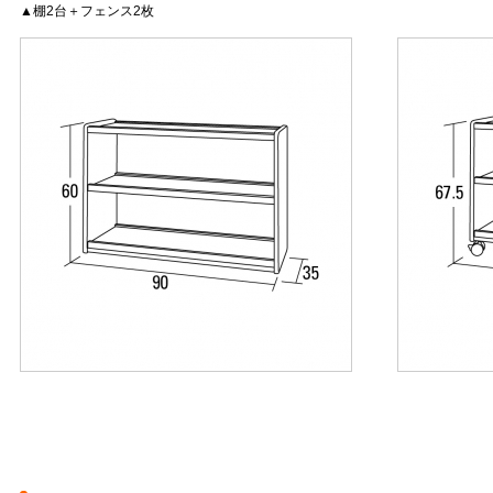
▲棚2台＋フェンス2枚