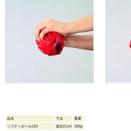
品名
寸法
重量
ソフティボール210
直径21cm
200g