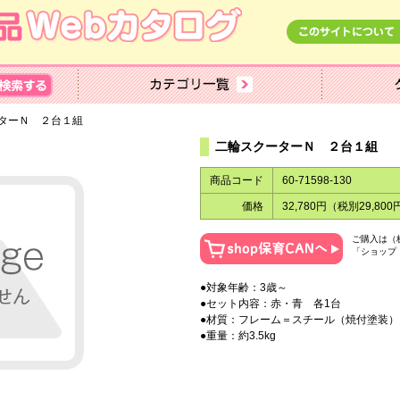
ターＮ ２台１組
二輪スクーターＮ ２台１組
商品コード
60-71598-130
価格
32,780円（税別29,800
ご購入は（
「ショップ
●対象年齢：3歳～
●セット内容：赤・青 各1台
●材質：フレーム＝スチール（焼付塗
●重量：約3.5kg