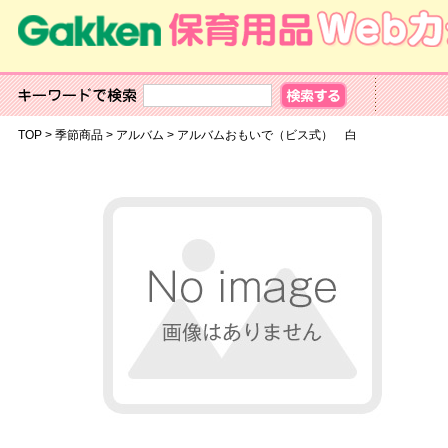
TOP
>
季節商品
>
アルバム
>
アルバムおもいで（ビス式） 白