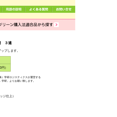
棚 ３連
アップします。
00円）
株）学研ロジスティクスが運営する
．学研」よりお願い致します。
ッジ仕上）