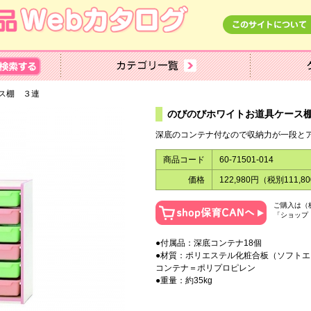
ース棚 ３連
のびのびホワイトお道具ケース
深底のコンテナ付なので収納力が一段と
商品コード
60-71501-014
価格
122,980円（税別111,8
ご購入は（
「ショップ
●付属品：深底コンテナ18個
●材質：ポリエステル化粧合板（ソフトエ
コンテナ＝ポリプロピレン
●重量：約35kg