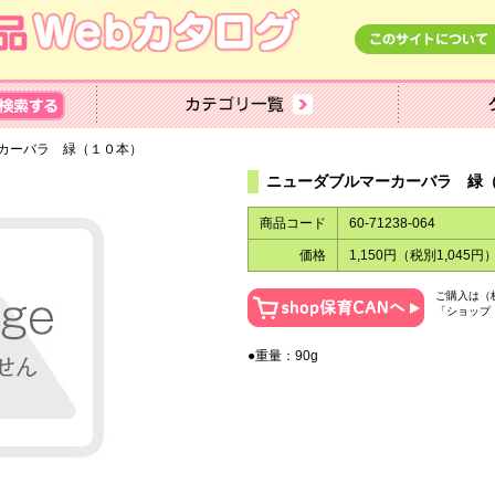
ーカーバラ 緑（１０本）
ニューダブルマーカーバラ 緑
商品コード
60-71238-064
価格
1,150円（税別1,045円
ご購入は（
「ショップ
●重量：90g