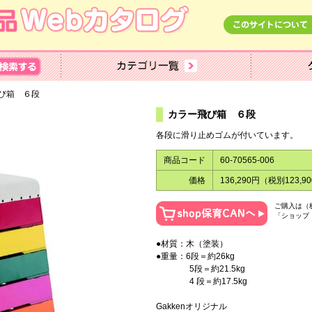
飛び箱 ６段
カラー飛び箱 ６段
各段に滑り止めゴムが付いています。
商品コード
60-70565-006
価格
136,290円（税別123,9
ご購入は（
「ショップ
●材質：木（塗装）
●重量：6段＝約26kg
5段＝約21.5kg
4 段＝約17.5kg
Gakkenオリジナル