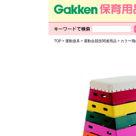
TOP
>
運動遊具
>
運動会競技関連用品
>
カラー