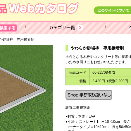
らか砂場枠 専用接着剤
やわらか砂場枠 専用接着
土台となる木枠やコンクリート等に接着
いため水回りにもお使いいただけます。
商品コード
60-22708-072
価格
2,420円（税別2,200円
設置工事費別途
●材質：本体＝EVA
●寸法： ストレート1m＝10×10cm 長さ1
コーナータイプ＝10×10cm 長さ50×50