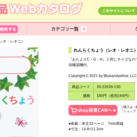
レオ・レオニ）
れんらくちょう（レオ・レオニ
『おたよりC・G・H』と同じサイズなの
信確認欄付。
Copyright © 2021 by Blueandyellow, L
商品コード
30-22639-130
価格
180円（税別164円）
ご購入は（
「ショップ
●体裁：本文32ページ 7mm罫線
●寸法：14.8×11.3cm