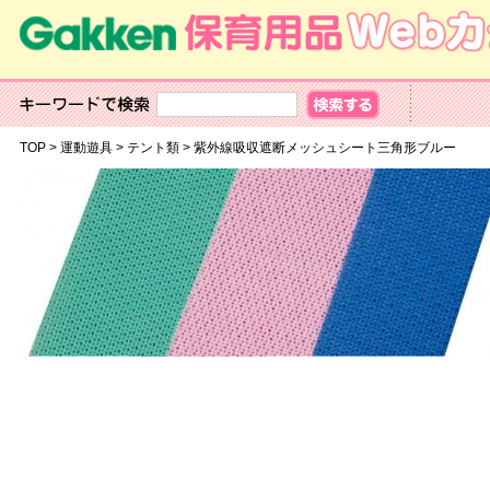
TOP
>
運動遊具
>
テント類
>
紫外線吸収遮断メッシュシート三角形ブ