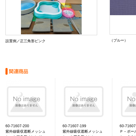
（ブルー）
設置例／正三角形ピンク
60-71607-200
60-71607-199
60-71607
紫外線吸収遮断メッシュ
紫外線吸収遮断メッシュ
Ｐ－ポー