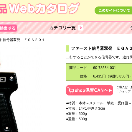
ト信号器双発 ＥＧＡ２０１
ファースト信号器双発 ＥＧＡ
二打することができる信号器です。連打
商品コード
60-78584-031
価格
6,435円（税別5,850円
ご購入は（
「ショップ
●材質：本体＝スチール 撃鉄・受け皿＝
●寸法：14×14×厚さ3cm
●重量：500g
●重量：500g