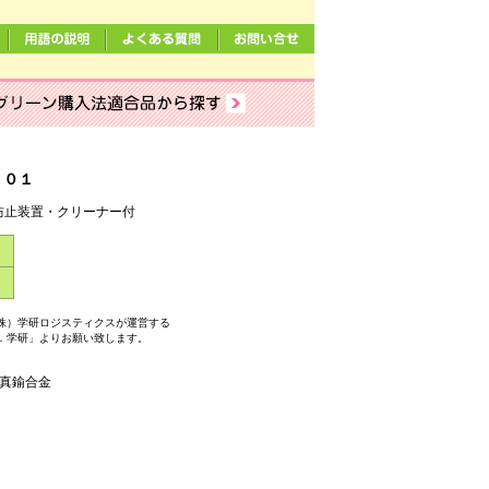
２０１
防止装置・クリーナー付
）
株）学研ロジスティクスが運営する
．学研」よりお願い致します。
真鍮合金