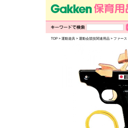
TOP
>
運動遊具
>
運動会競技関連用品
>
ファース