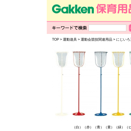
TOP
>
運動遊具
>
運動会競技関連用品
>
にじいろ
（白）（赤）（青）（黄）（緑）（