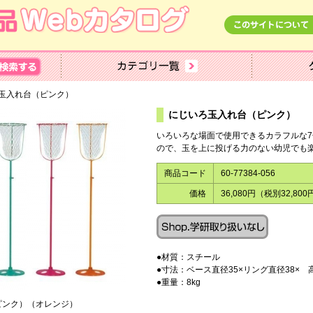
玉入れ台（ピンク）
にじいろ玉入れ台（ピンク）
いろいろな場面で使用できるカラフルな7色
ので、玉を上に投げる力のない幼児でも
商品コード
60-77384-056
価格
36,080円（税別32,800
●材質：スチール
●寸法：ベース直径35×リング直径38× 高さ
●重量：8kg
ピンク）（オレンジ）