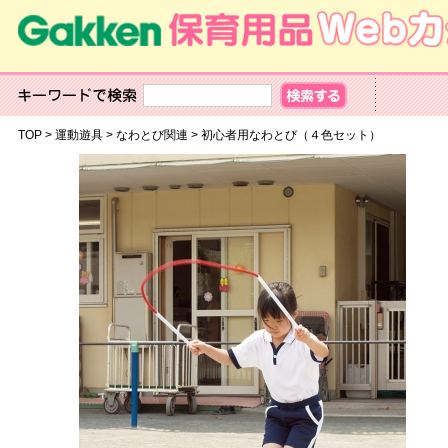
TOP
>
運動遊具
>
なわとび関連
>
初心者用なわとび（４色セット）