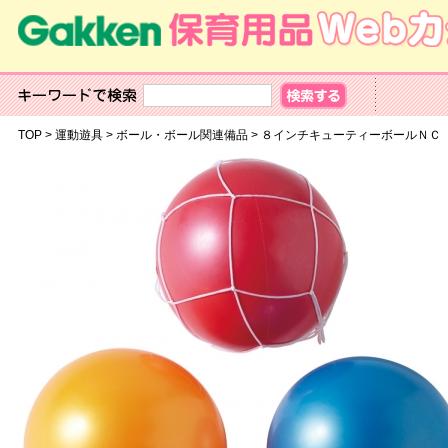
TOP
>
運動遊具
>
ボール・ボール関連備品
>
８インチキューティーボールＮＣ