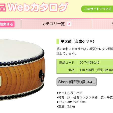
平太鼓（合成ケヤキ）
胴の素材に耐久性のよい硬質ウレタン樹
現しています。
商品コード
60-74458-146
価格
115,500円（税別105,0
●セット内容：バチ
●材質：胴＝硬質ウレタン樹脂 皮＝牛皮
●寸法：39×39×14cm
●重量：2.2kg