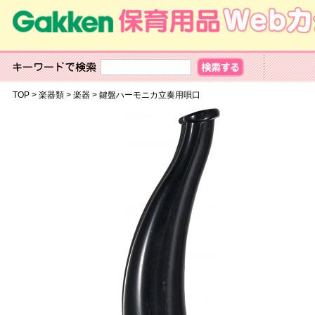
TOP
>
楽器類
>
楽器
>
鍵盤ハーモニカ立奏用唄口