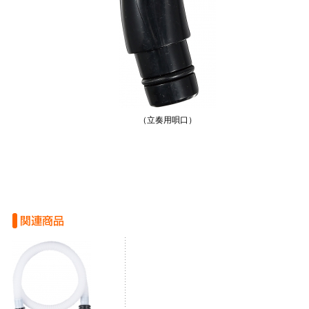
（立奏用唄口）