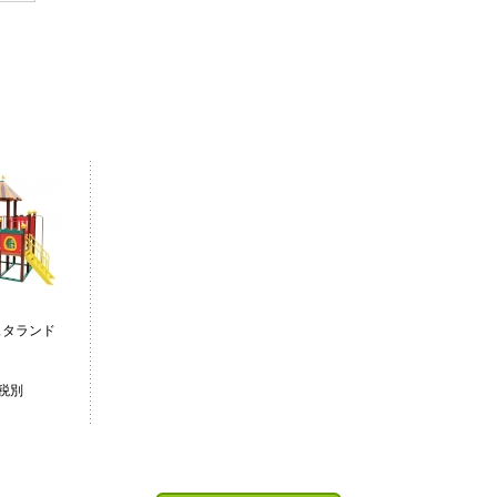
ュタランド
２
（税別