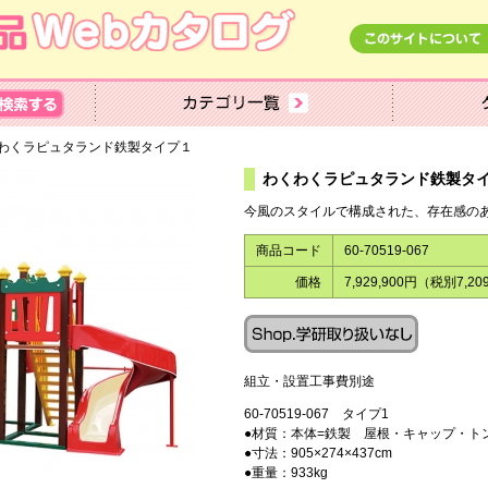
くわくラピュタランド鉄製タイプ１
わくわくラピュタラン
今風のスタイルで構成された、存在感の
商品コード
60-70519-067
価格
7,929,900円（税別7,20
組立・設置工事費別途
60-70519-067 タイプ1
●材質：本体=鉄製 屋根・キャップ・トン
●寸法：905×274×437cm
●重量：933kg