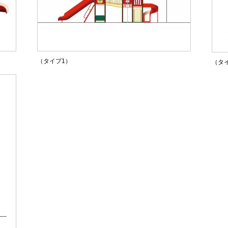
（タイプ1）
（タ