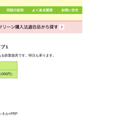
ド鉄製タイプ１
ある鉄製遊具です。特注も承ります。
9,000円）
ネル=FRP