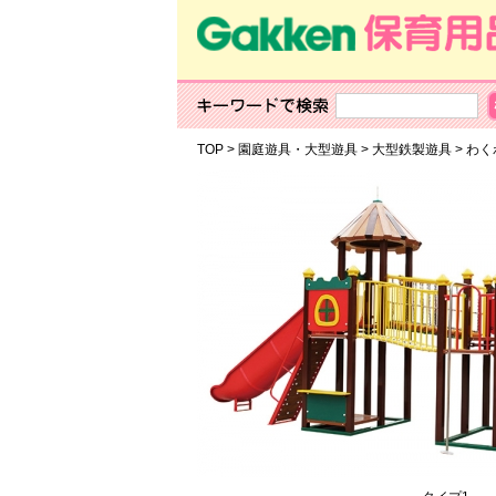
TOP
>
園庭遊具・大型遊具
>
大型鉄製遊具
>
わ