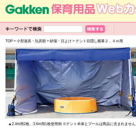
TOP
>
小型遊具・玩具類
>
砂場・日よけ
>
テント目隠し横幕２．４ｍ用
▲2.4m用2枚、3.6m用1枚使用例 ※テント本体とプールは商品に含まれません