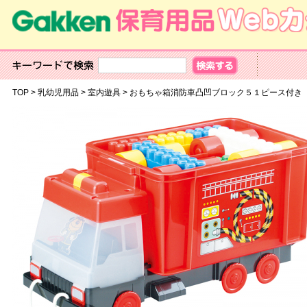
TOP
>
乳幼児用品
>
室内遊具
>
おもちゃ箱消防車凸凹ブロック５１ピース付き