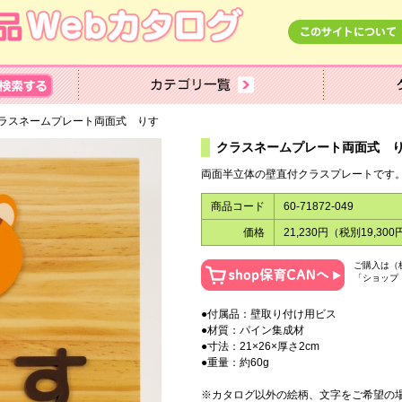
ラスネームプレート両面式 りす
クラスネームプレート両面式
両面半立体の壁直付クラスプレートです
商品コード
60-71872-049
価格
21,230円（税別19,300
ご購入は（
「ショップ
●付属品：壁取り付け用ビス
●材質：パイン集成材
●寸法：21×26×厚さ2cm
●重量：約60g
※カタログ以外の絵柄、文字をご希望の