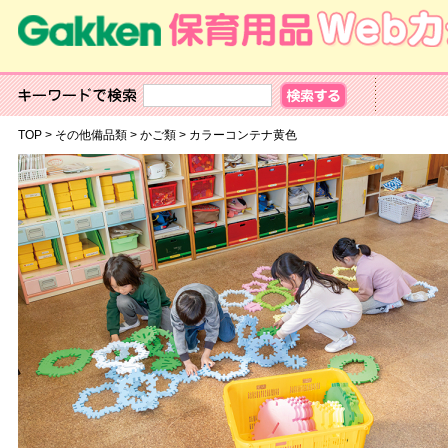
TOP
>
その他備品類
>
かご類
>
カラーコンテナ黄色