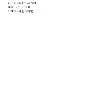
いっしょにたべようね
菜皿 小 Ｄ１０Ｔ
869円（税別790円）