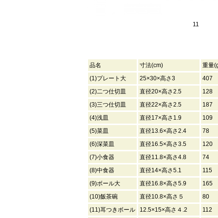
11
品名
寸法(cm)
重量(g
(1)プレート大
25×30×高さ3
407
(2)二つ仕切皿
直径20×高さ2.5
128
(3)三つ仕切皿
直径22×高さ2.5
187
(4)浅皿
直径17×高さ1.9
109
(5)菜皿
直径13.6×高さ2.4
78
(6)深菜皿
直径16.5×高さ3.5
120
(7)小食器
直径11.8×高さ4.8
74
(8)中食器
直径14×高さ5.1
115
(9)ボール大
直径16.8×高さ5.9
165
(10)飯茶碗
直径10.8×高さ５
80
(11)耳つきボール
12.5×15×高さ４.2
112