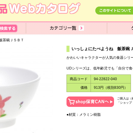
飯茶碗Ｊ５ＢＴ
いっしょにたべようね 飯茶碗
かわいいキャラクターが人気の食器シリ
UDシリーズは、低年齢児でも「自分で
商品コード
94-22822-040
価格
913円（税別830円）
ご購入は（
「ショップ
●材質：メラミン樹脂