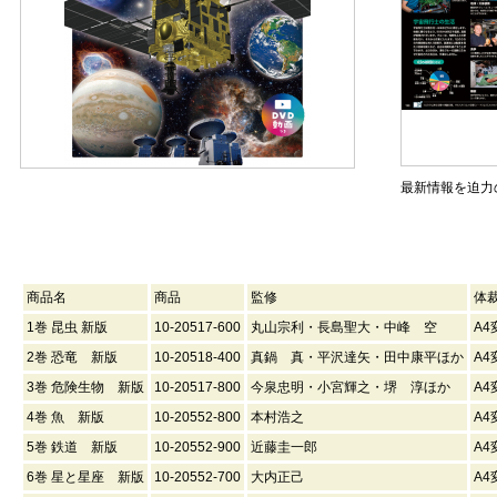
最新情報を迫力
商品名
商品
監修
体
1巻 昆虫 新版
10-20517-600
丸山宗利・長島聖大・中峰 空
A4
2巻 恐竜 新版
10-20518-400
真鍋 真・平沢達矢・田中康平ほか
A4
3巻 危険生物 新版
10-20517-800
今泉忠明・小宮輝之・堺 淳ほか
A4
4巻 魚 新版
10-20552-800
本村浩之
A4
5巻 鉄道 新版
10-20552-900
近藤圭一郎
A4
6巻 星と星座 新版
10-20552-700
大内正己
A4