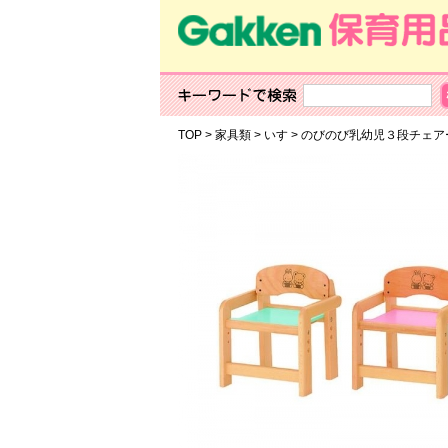
TOP
>
家具類
>
いす
>
のびのび乳幼児３段チェ