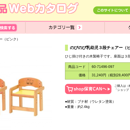
アー（ピンク）
のびのび乳幼児３段チェアー（
ひじ掛け付きの木製椅子です。座面は３段階
商品コード
60-71496-097
価格
31,240円（税別28,400
ご購入は（
「ショップ
●材質：ブナ材（ウレタン塗装）
●重量：約2.4kg