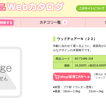
ウッドチェアーＮ（２２）
年齢に合わせて選べるように、座面高が18
ルなデザインの木製椅子です。
商品コード
60-71486-334
価格
18,260円（税別16,600
ご購入は（
「ショップ
●材質：ブナ材（ウレタン塗装）
●重量：18cm＝1.8kg 22cm＝2kg