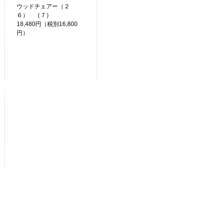
ウッドチェアー（２
６） ｛７｝
18,480円（税別16,800
円）