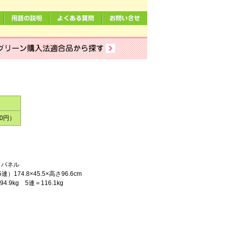
00円）
ドパネル
）174.8×45.5×高さ96.6cm
.9kg 5連＝116.1kg