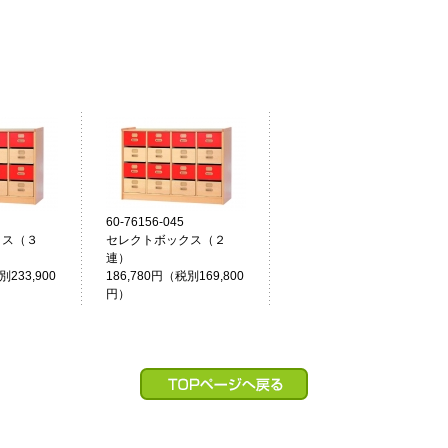
60-76156-045
クス（３
セレクトボックス（２
連）
別233,900
186,780円（税別169,800
円）