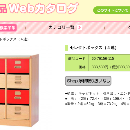
トボックス（４連）
セレクトボックス（４連）
商品コード
60-76156-115
価格
333,630円（税別303,3
●構成： キャビネット・引き出し・エン
●寸法：（2連）72.4・（3連）106.4・（5連
●重量：2連＝52kg 3連＝73.2kg 4連＝94