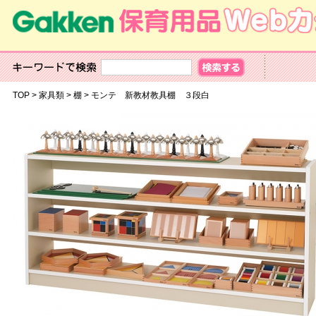
TOP
>
家具類
>
棚
>
モンテ 新教材教具棚 ３段白