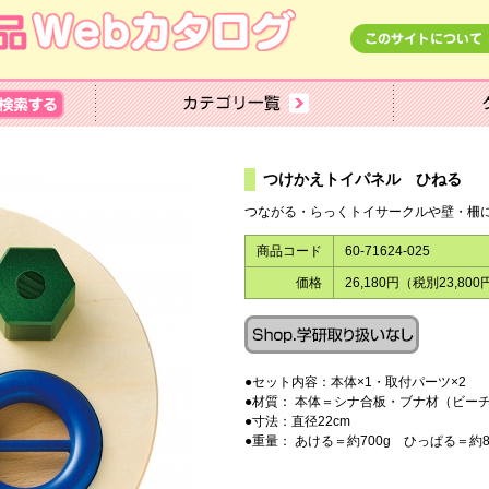
ねる
つけかえトイパネル ひね
つながる・らっくトイサークルや壁・柵
商品コード
60-71624-025
価格
26,180円（税別23,800
●セット内容：本体×1・取付パーツ×2
●材質： 本体＝シナ合板・ブナ材（ビ
●寸法：直径22cm
●重量： あける＝約700g ひっぱる＝約