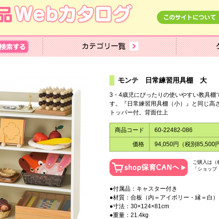
モンテ 日常練習用具棚 大
3・4歳児にぴったりの使いやすい教具棚
す。『日常練習用具棚（小）』と同じ高
トッパー付。背面仕上
商品コード
60-22482-086
価格
94,050円（税別85,500
ご購入は（
「ショップ
●付属品：キャスター付き
●材質：合板（内＝アイボリー・縁＝白）
●寸法：30×124×81cm
●重量：21.4kg