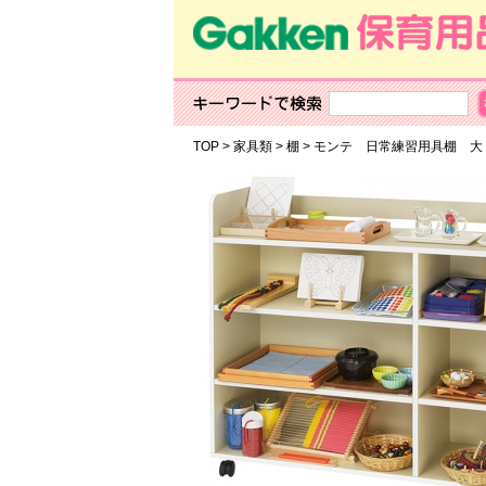
TOP
>
家具類
>
棚
>
モンテ 日常練習用具棚 大