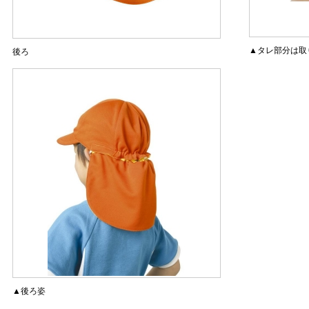
▲タレ部分は取
後ろ
▲後ろ姿