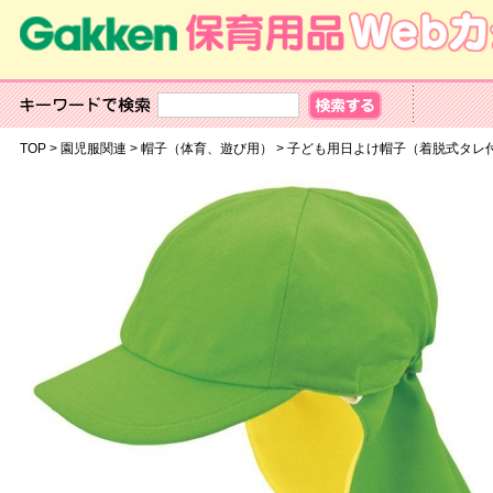
TOP
>
園児服関連
>
帽子（体育、遊び用）
>
子ども用日よけ帽子（着脱式タレ